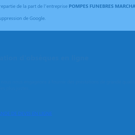
epartie de la part de l’entreprise
POMPES FUNEBRES MARCH
suppression de Google.
tion d'obsèques en ligne
e, nous nous engageons à fournir des prestations de grande qualit
les plus justes.
NDE DE DEVIS EN LIGNE