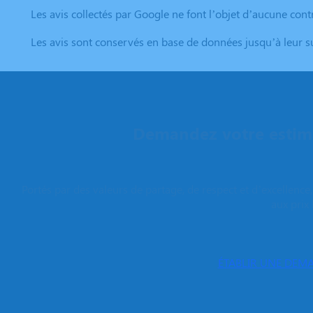
Les avis collectés par Google ne font l’objet d’aucune contr
Les avis sont conservés en base de données jusqu’à leur 
Demandez votre estima
Portés par des valeurs de partage, de respect et d’excellenc
aux prix 
ÉTABLIR UNE DEMA