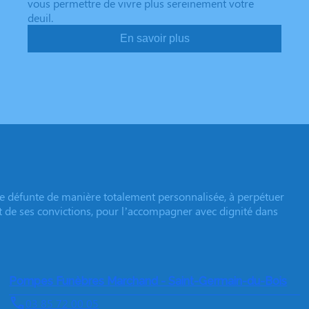
vous permettre de vivre plus sereinement votre
deuil.
En savoir plus
e défunte de manière totalement personnalisée, à perpétuer
et de ses convictions, pour l’accompagner avec dignité dans
Pompes Funèbres Marchand - Saint-Germain-du-Bois
03 85 72 00 05