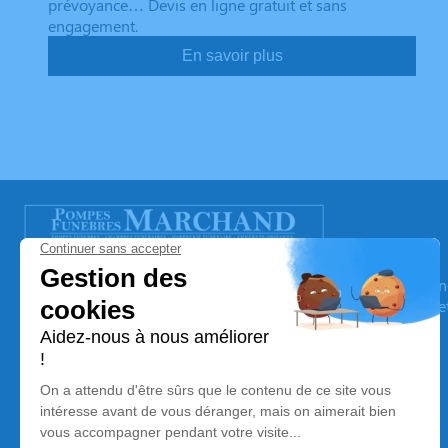
prévoyance… Devis en ligne gratuit et sans
engagement.
En savoir plus
POMPES FUNEBRES MARCHAND
Nos équipes vous aident à honorer la mémoire de la personn
son souvenir dans le respect de ses volontés, de ses valeurs 
son dernier voyage.
Nos agences
Pompes Funèbres Marchand - Beaurepaire-en-Bresse
03 71 48 00 08