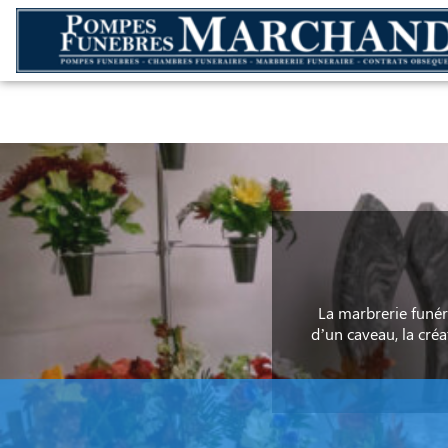
Aller
au
NOS SERVICES
NOS AGENCES
CHAMBRES FUNERAIRES
E
contenu
La marbrerie funéra
d’un caveau, la cré