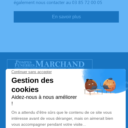
également nous contacter au 03 85 72 00 05
En savoir plus
POMPES FUNEBRES MARCHAND
Nos équipes vous aident à honorer la mémoire de la personn
son souvenir dans le respect de ses volontés, de ses valeurs 
son dernier voyage.
Nos agences
Pompes Funèbres Marchand – Beaurepaire-en-Bresse
03 71 48 00 08