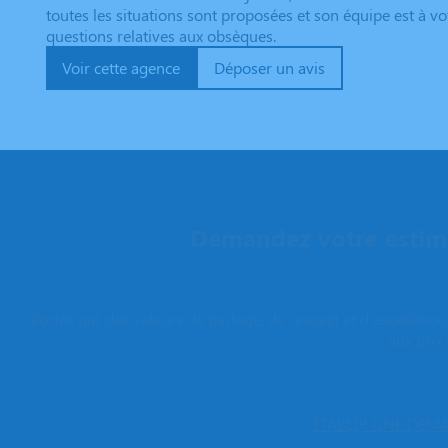
toutes les situations sont proposées et son équipe est à v
questions relatives aux obsèques.
Voir cette agence
Déposer un avis
Demandez votre estima
Portés par des valeurs de partage, de respect et d’excellenc
aux prix 
ÉTABLIR UNE DEMA