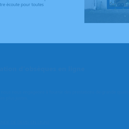
otre écoute pour toutes
tion d'obsèques en ligne
e, nous nous engageons à fournir des prestations de grande qualit
les plus justes.
NDE DE DEVIS EN LIGNE