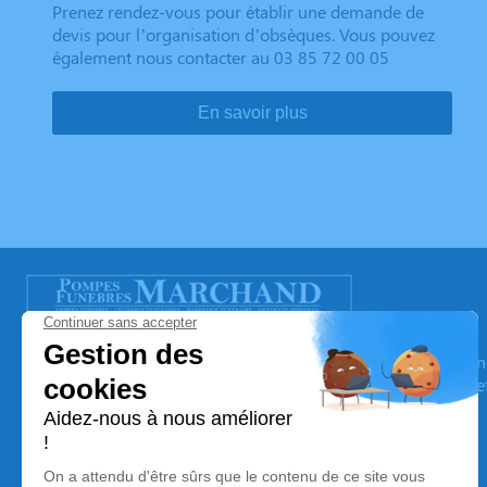
Prenez rendez-vous pour établir une demande de
devis pour l’organisation d’obsèques. Vous pouvez
également nous contacter au 03 85 72 00 05
En savoir plus
POMPES FUNEBRES MARCHAND
Nos équipes vous aident à honorer la mémoire de la personn
son souvenir dans le respect de ses volontés, de ses valeurs 
son dernier voyage.
Nos agences