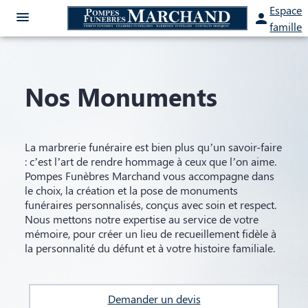
Aller
Espace
au
famille
contenu
NOS SERVICES
Nos Monuments
NOS AGENCES
ORGANISER DES OBSÈQUES
CHAMBRES FUNERAIRES
SAINT-GERMAIN-DU-BOIS
PRÉVOIR SES OBSÈQUES
La marbrerie funéraire est bien plus qu’un savoir-faire
ESPACES HOMMAGES
SAINT-GERMAIN-DU-BOIS
BEAUREPAIRE-EN-BRESSE
MONUMENTS FUNÉRAIRES
: c’est l’art de rendre hommage à ceux que l’on aime.
Pompes Funèbres Marchand vous accompagne dans
BEAUREPAIRE-EN-BRESSE
le choix, la création et la pose de monuments
SERVICES AUX FAMILLES
funéraires personnalisés, conçus avec soin et respect.
Nous mettons notre expertise au service de votre
mémoire, pour créer un lieu de recueillement fidèle à
la personnalité du défunt et à votre histoire familiale.
Demander un devis