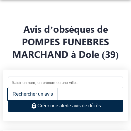
NOS SERVICES
NOS AGENCES
ORGANISER DES OBSÈQUES
Avis d’obsèques de
CHAMBRES FUNERAIRES
SAINT-GERMAIN-DU-BOIS
PRÉVOIR SES OBSÈQUES
POMPES FUNEBRES
ESPACES HOMMAGES
MARCHAND à Dole (39)
SAINT-GERMAIN-DU-BOIS
BEAUREPAIRE-EN-BRESSE
MONUMENTS FUNÉRAIRES
BEAUREPAIRE-EN-BRESSE
SERVICES AUX FAMILLES
Rechercher un avis
Créer une alerte avis de décès