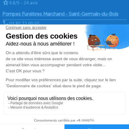
4.8/5 - 24 avis
Pompes Funèbres Marchand - Saint-Germain-du-Bois
03 85 72 00 05
pf.marchand@gmail.com
47 Place du Marché - 71330 - Saint-Germain-du-Bois
4.8/5 - 27 avis
Nos Services
Liens utiles
Organiser des obsèques
Avis de décès
Marbrerie Funéraire
Demande de rendez-vous en
agence
Services aux familles
Nos réseaux sociaux
Mentions légales
Politique de traitement des données personnelles
Politique d’utilisation des cookies
Gestionnaire de cookies
Zone d'intervention