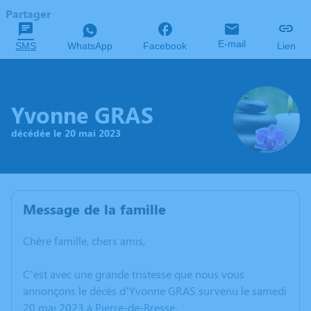
Partager
E-mail
SMS
WhatsApp
Facebook
Lien
Yvonne GRAS
décédée le 20 mai 2023
Message de la famille
Chère famille, chers amis,
C’est avec une grande tristesse que nous vous
annonçons le décès d’Yvonne GRAS survenu le samedi
20 mai 2023 à Pierre-de-Bresse.