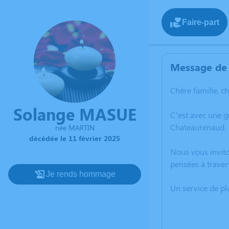
Faire-part
Message de 
Chère famille, c
Solange MASUE
C’est avec une 
Chateaurenaud.
née MARTIN
décédée le 11 février 2025
Nous vous invito
pensées à traver
Je rends hommage
Un service de p