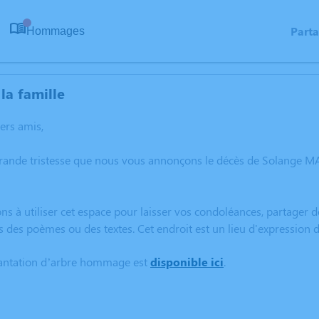
Part
Hommages
0
la famille
hers amis,
grande tristesse que nous vous annonçons le décès de Solange M
ns à utiliser cet espace pour laisser vos condoléances, partager
s des poèmes ou des textes. Cet endroit est un lieu d'expressio
lantation d’arbre hommage est
disponible ici
.