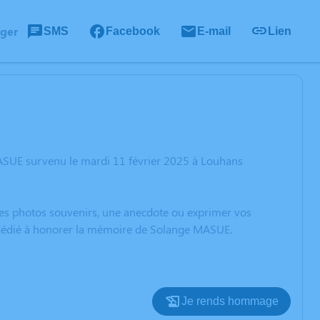
ager
SMS
Facebook
E-mail
Lien
ASUE survenu le mardi 11 février 2025 à Louhans
 des photos souvenirs, une anecdote ou exprimer vos
n dédié à honorer la mémoire de Solange MASUE.
Je rends hommage