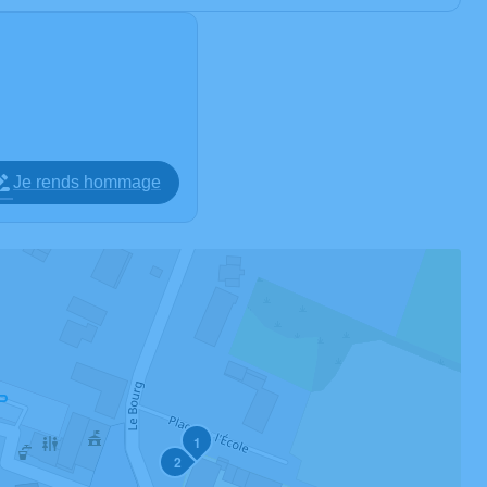
Je rends hommage
1
2