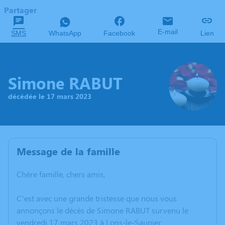
Partager
E-mail
SMS
WhatsApp
Facebook
Lien
Simone RABUT
décédée le 17 mars 2023
Message de la famille
Chère famille, chers amis,
C’est avec une grande tristesse que nous vous
annonçons le décès de Simone RABUT survenu le
vendredi 17 mars 2023 à Lons-le-Saunier.