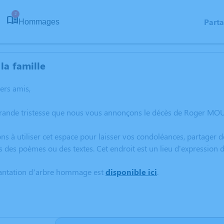
2
Part
Hommages
la famille
hers amis,
grande tristesse que nous vous annonçons le décès de Roger MO
ns à utiliser cet espace pour laisser vos condoléances, partager
s des poèmes ou des textes. Cet endroit est un lieu d'expressi
lantation d’arbre hommage est
disponible ici
.