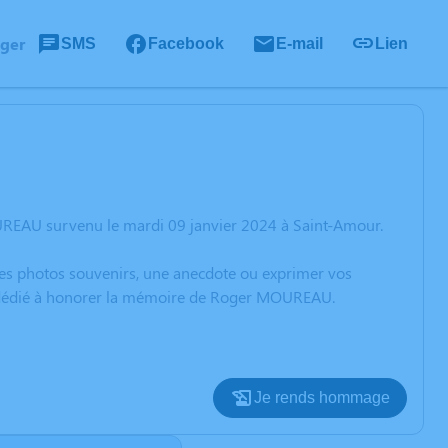
ager
SMS
Facebook
E-mail
Lien
UREAU survenu le mardi 09 janvier 2024 à Saint-Amour.
 des photos souvenirs, une anecdote ou exprimer vos
on dédié à honorer la mémoire de Roger MOUREAU.
Je rends hommage