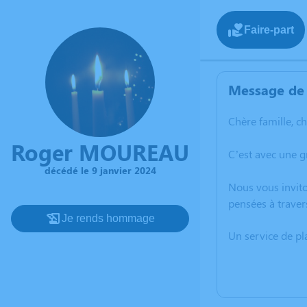
Faire-part
Message de 
Chère famille, c
Roger MOUREAU
C’est avec une 
décédé le 9 janvier 2024
Nous vous invito
pensées à traver
Je rends hommage
Un service de p