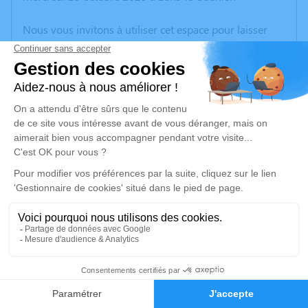
Nous vous invitons à utiliser cet espace pour laisser
vos condoléances, partager des photos souvenirs, une
anecdote ou exprimer vos pensées à travers des
poèmes ou des textes. Cet endroit est un lieu
d'expression dédié à honorer la mémoire de Raymond
BAREILLE.
Un service de plantation d’arbre hommage est
disponible ici
.
Je rends hommage
Cérémonie
mardi 21 octobre 2025 à 10h00
2
salle des fetes de sens sur seille
71330 Sens sur Seille
Faire-part
Hommages