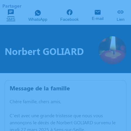
Partager
E-mail
SMS
WhatsApp
Facebook
Lien
Norbert GOLIARD
Message de la famille
Chère famille, chers amis,
C’est avec une grande tristesse que nous vous
annonçons le décès de Norbert GOLIARD survenu le
jeudi 27 mars 2025 à Sens-sur-Seille.