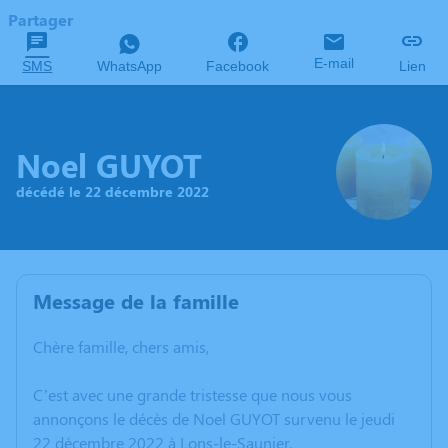
Partager
E-mail
SMS
WhatsApp
Facebook
Lien
Noel GUYOT
décédé le 22 décembre 2022
Message de la famille
Chère famille, chers amis,
C’est avec une grande tristesse que nous vous
annonçons le décès de Noel GUYOT survenu le jeudi
22 décembre 2022 à Lons-le-Saunier.