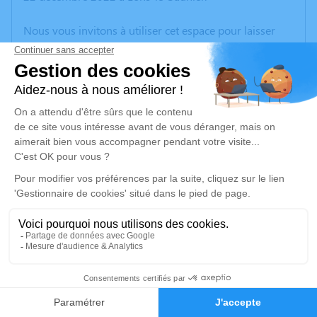
Nous vous invitons à utiliser cet espace pour laisser
vos condoléances, partager des photos souvenirs, une
anecdote ou exprimer vos pensées à travers des
poèmes ou des textes. Cet endroit est un lieu
d'expression dédié à honorer la mémoire de Noel
GUYOT.
Un service de plantation d’arbre hommage est
disponible ici
.
Je rends hommage
Crémation
jeudi 29 décembre 2022 à 09h00
1
CREMATORIUM DE SANCE 1 RUE DU 19 MARS
1962
Faire-part
Hommages
71000 Sancé