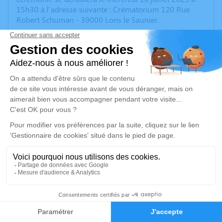
15h30 à l'adresse suivante : Crématorium 120 Rue
Robert Schuman - 39000 Lons le Saunier.
Nous vous invitons à utiliser cet espace pour laisser
vos condoléances, partager des photos souvenirs, une
anecdote ou exprimer vos pensées à travers des
poèmes ou des textes. Cet endroit est un lieu
d'expression dédié à honorer la mémoire de Michel
PETIOT.
Je rends hommage
Cérémonie
mercredi 16 juillet 2025 à 15h30
Crématorium 120 Rue Robert Schuman
39000 Lons le Saunier
1
Faire-part
Hommages
Je rends hommage