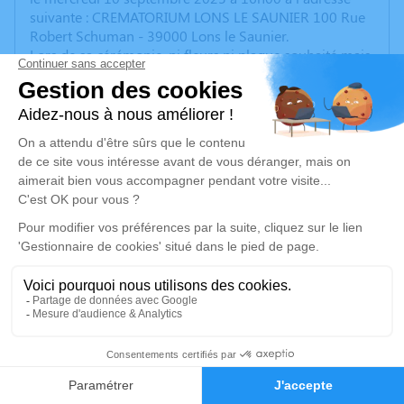
suivante : CREMATORIUM LONS LE SAUNIER 100 Rue
Robert Schuman - 39000 Lons le Saunier.
Lors de sa cérémonie, ni fleurs ni plaque souhaité mais
des dons en faveur de la recherche contre le cancer.
Mais si le cœur vous en dit, vous pouvez tout de même
apporter une fleur à déposer sur son cercueil lors du
geste d'adieu.
Aussi, Nous vous invitons à utiliser cet espace pour
laisser vos condoléances, partager des photos
souvenirs, une anecdote ou exprimer vos pensées à
travers des poèmes ou des textes. Cet endroit est un
lieu d'expression dédié à honorer la mémoire de
Michel .
Un service de plantation d’arbre hommage est
disponible ici
.
1
Je rends hommage
Faire-part
Hommages