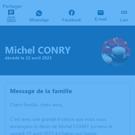
Partager
E-mail
SMS
WhatsApp
Facebook
Lien
Michel CONRY
décédé le 22 avril 2023
Message de la famille
Chère famille, chers amis,
C’est avec une grande tristesse que nous vous
annonçons le décès de Michel CONRY survenu le
samedi 22 avril 2023 à Chalon-sur-Saône.