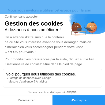
Nous vous invitons à utiliser cet espace pour laisser
vos condoléances, partager des photos souvenirs, une
anecdote ou exprimer vos pensées à travers des
poèmes ou des textes. Cet endroit est un lieu
d'expression dédié à honorer la mémoire de Maryse
PRUDENT.
Un service de plantation d’arbre hommage est
disponible ici
.
Je rends hommage
Cérémonie
lundi 16 mars 2026 à 14h30
1
71330 Frangy en Bresse
Faire-part
Hommages