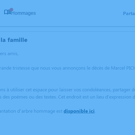
Part
Hommages
0
la famille
hers amis,
grande tristesse que nous vous annonçons le décès de Marcel PI
ns à utiliser cet espace pour laisser vos condoléances, partager
s des poèmes ou des textes. Cet endroit est un lieu d'expressio
lantation d’arbre hommage est
disponible ici
.