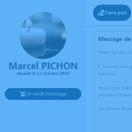
Faire-part
Message de 
Chère famille, c
Marcel PICHON
C’est avec une 
Sauveur.
décédé le 17 octobre 2024
Nous vous invito
Je rends hommage
pensées à traver
Un service de p