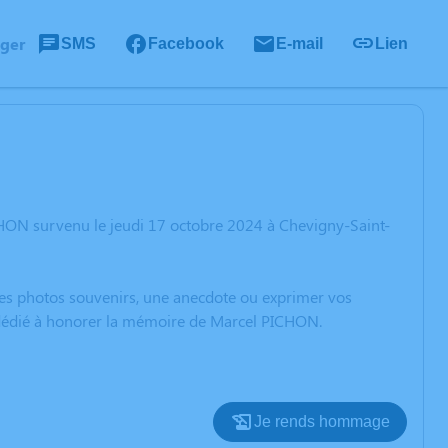
ager
SMS
Facebook
E-mail
Lien
CHON survenu le jeudi 17 octobre 2024 à Chevigny-Saint-
 des photos souvenirs, une anecdote ou exprimer vos
n dédié à honorer la mémoire de Marcel PICHON.
Je rends hommage