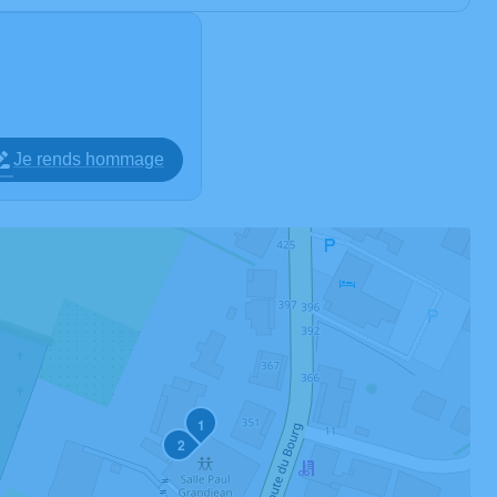
Je rends hommage
1
2