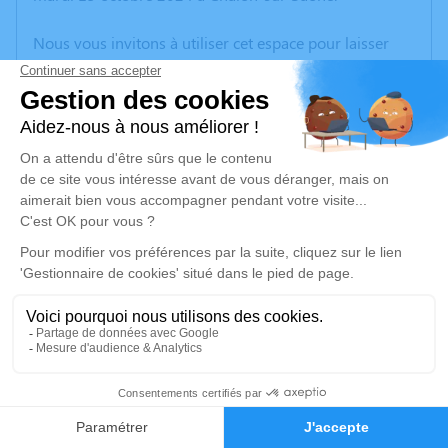
Nous vous invitons à utiliser cet espace pour laisser
vos condoléances, partager des photos souvenirs, une
anecdote ou exprimer vos pensées à travers des
poèmes ou des textes. Cet endroit est un lieu
d'expression dédié à honorer la mémoire de Madeleine
MARTIN.
Un service de plantation d’arbre hommage est
disponible ici
.
Je rends hommage
Cérémonie
mercredi 23 octobre 2024 à 14h30
1
st germain
71330 Saint Germain du Bois
Faire-part
Hommages