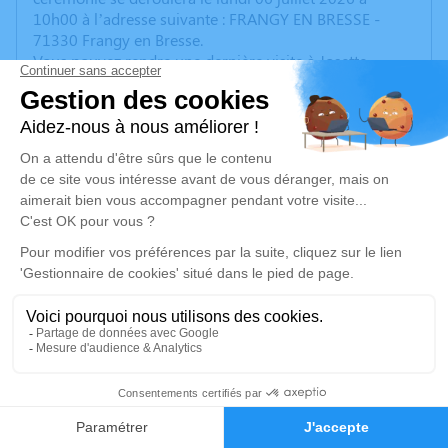
10h00 à l’adresse suivante : FRANGY EN BRESSE -
71330 Frangy en Bresse.
Vous pouvez rendre une dernière visite à Josette
CHAILLON au funérarium de Saint Germain du Bois de
10 h à 18 h jusqu’au Mercredi 1er juillet 2026
Nous vous invitons à utiliser cet espace pour laisser
vos condoléances, partager des photos souvenirs, une
anecdote ou exprimer vos pensées à travers des
poèmes ou des textes. Cet endroit est un lieu
d'expression dédié à honorer la mémoire de Josette
CHAILLON.
Un service de plantation d’arbre hommage est
disponible ici
.
Je rends hommage
7
Cérémonie
Faire-part
Hommages
lundi 06 juillet 2026 à 10h00