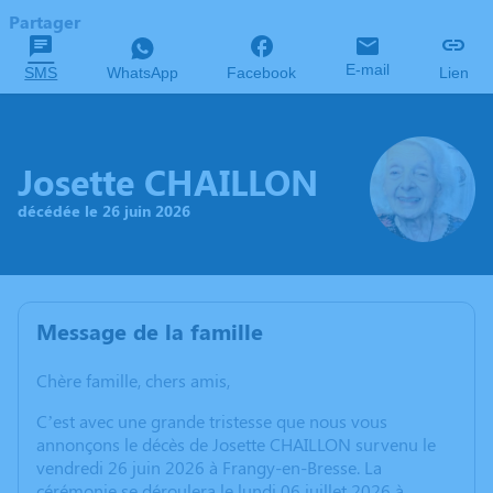
Partager
E-mail
SMS
WhatsApp
Facebook
Lien
Josette CHAILLON
décédée le 26 juin 2026
Message de la famille
Chère famille, chers amis,
C’est avec une grande tristesse que nous vous
annonçons le décès de Josette CHAILLON survenu le
vendredi 26 juin 2026 à Frangy-en-Bresse. La
cérémonie se déroulera le lundi 06 juillet 2026 à