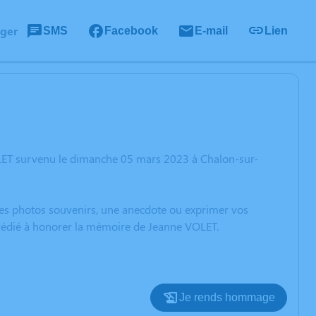
ager
SMS
Facebook
E-mail
Lien
OLET survenu le dimanche 05 mars 2023 à Chalon-sur-
 des photos souvenirs, une anecdote ou exprimer vos
n dédié à honorer la mémoire de Jeanne VOLET.
Je rends hommage