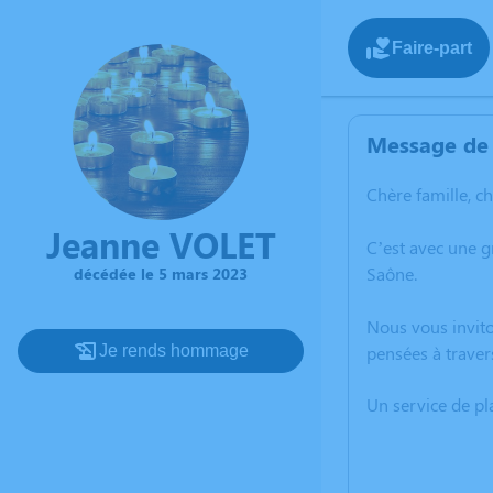
Faire-part
Message de 
Chère famille, c
Jeanne VOLET
C’est avec une 
Saône.
décédée le 5 mars 2023
Nous vous invito
Je rends hommage
pensées à traver
Un service de p