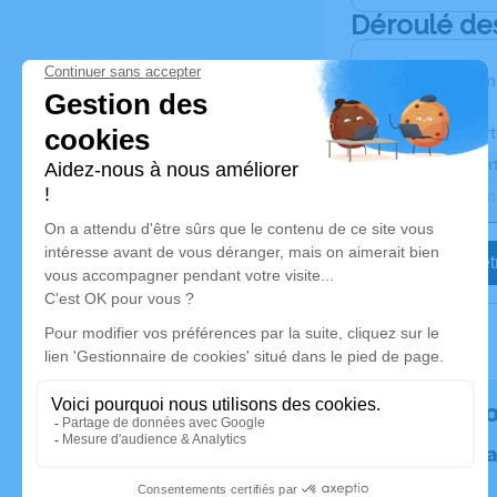
Déroulé de
Les inform
Activez une aler
Recevoir une aler
Je veux êtr
Rendez h
Plantez un 