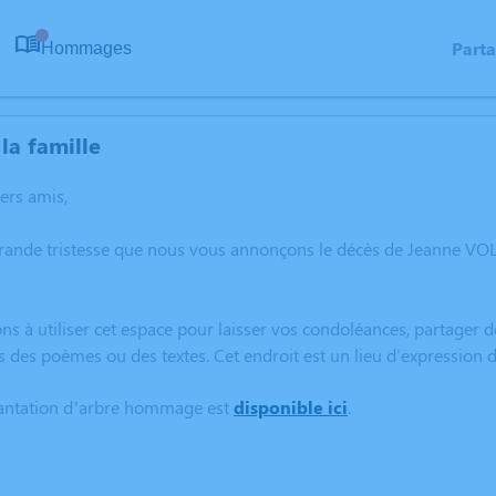
Part
Hommages
0
la famille
hers amis,
grande tristesse que nous vous annonçons le décès de Jeanne V
ns à utiliser cet espace pour laisser vos condoléances, partager
s des poèmes ou des textes. Cet endroit est un lieu d'expressio
lantation d’arbre hommage est
disponible ici
.