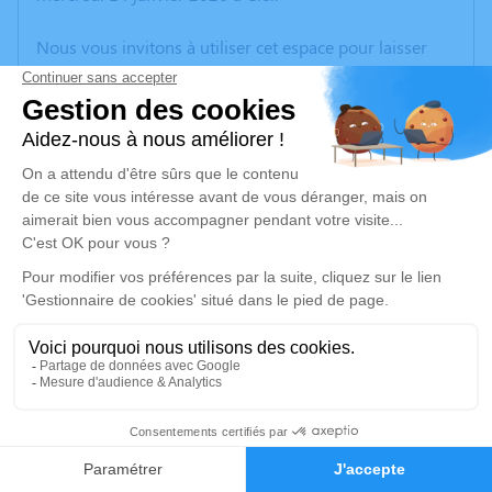
Nous vous invitons à utiliser cet espace pour laisser
vos condoléances, partager des photos souvenirs, une
anecdote ou exprimer vos pensées à travers des
poèmes ou des textes. Cet endroit est un lieu
d'expression dédié à honorer la mémoire de Jeanine
TURPIN.
Un service de plantation d’arbre hommage est
disponible ici
.
Je rends hommage
Cérémonie
mardi 20 janvier 2026 à 14h30
3
Paroisse de la Sainte Trinité En Bresse
71330 Saint Germain du Bois
Faire-part
Hommages