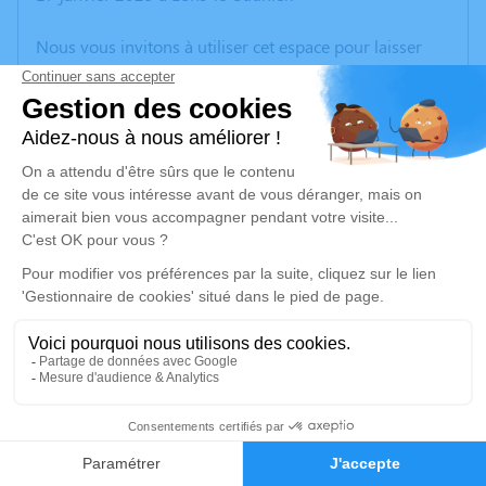
Nous vous invitons à utiliser cet espace pour laisser
vos condoléances, partager des photos souvenirs, une
anecdote ou exprimer vos pensées à travers des
poèmes ou des textes. Cet endroit est un lieu
d'expression dédié à honorer la mémoire de Jean
PAYET.
Un service de plantation d’arbre hommage est
disponible ici
.
Je rends hommage
Cérémonie
vendredi 24 janvier 2025 à 14h30
2
EGLISE
71330 Bosjean
Faire-part
Hommages