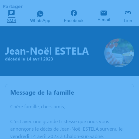
Partager
E-mail
SMS
WhatsApp
Facebook
Lien
Jean-Noël ESTELA
décédé le 14 avril 2023
Message de la famille
Chère famille, chers amis,
C’est avec une grande tristesse que nous vous
annonçons le décès de Jean-Noël ESTELA survenu le
vendredi 14 avril 2023 à Chalon-sur-Saône.