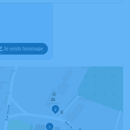
Je rends hommage
2
1