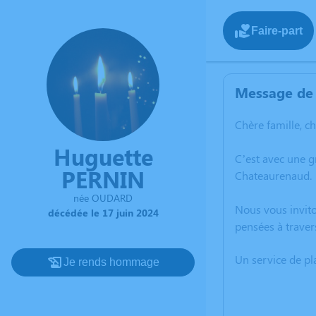
Faire-part
Message de 
Chère famille, c
Huguette
C’est avec une 
PERNIN
Chateaurenaud.
née OUDARD
Nous vous invito
décédée le 17 juin 2024
pensées à traver
Un service de p
Je rends hommage