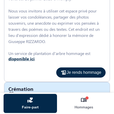
Nous vous invitons à utiliser cet espace privé pour
laisser vos condoléances, partager des photos
souvenirs, une anecdote ou exprimer vos pensées à
travers des poèmes ou des textes. Cet endroit est un
lieu d'expression dédié à honorer la mémoire de
Giuseppe RIZZARDO.
Un service de plantation d’arbre hommage est
disponible ici
.
Je rends hommage
Crémation
jeudi 26 janvier 2023 à 10h30
CREMATORIUM DE LONS 120 RUE ROBERT
0
SCHUMANN
Faire-part
Hommages
39000 Lons le Saunier