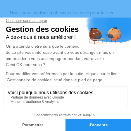
Nous vous invitons à utiliser cet espace pour laisser
vos condoléances, partager des photos souvenirs, une
anecdote ou exprimer vos pensées à travers des
poèmes ou des textes. Cet endroit est un lieu
d'expression dédié à honorer la mémoire de Gilberte
GARNIER.
Un service de plantation d’arbre hommage est
disponible ici
.
Je rends hommage
Cérémonie
vendredi 17 octobre 2025 à 10h30
2
Paroisse de montjay
71310 Montjay
Faire-part
Hommages