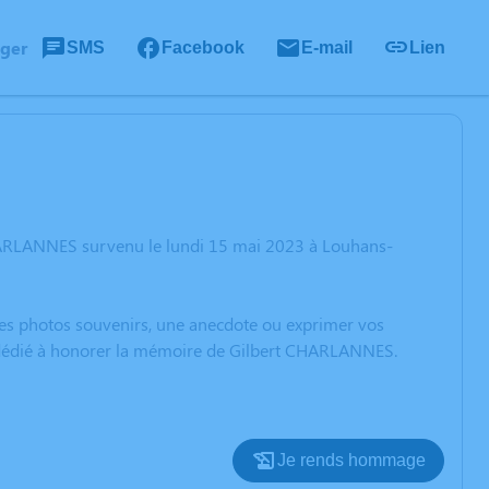
ager
SMS
Facebook
E-mail
Lien
CHARLANNES survenu le lundi 15 mai 2023 à Louhans-
 des photos souvenirs, une anecdote ou exprimer vos
on dédié à honorer la mémoire de Gilbert CHARLANNES.
Je rends hommage