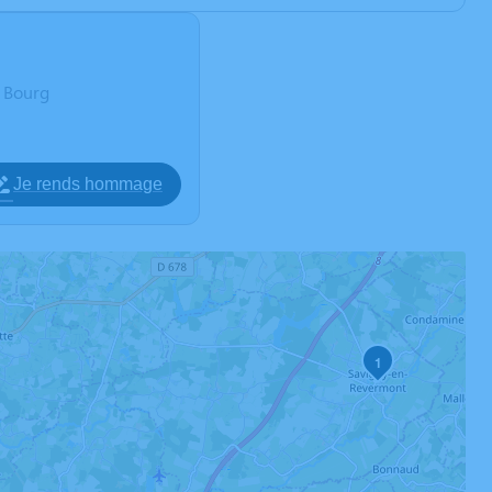
e Bourg
Je rends hommage
1