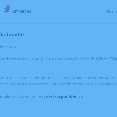
1
Part
Hommages
la famille
hers amis,
grande tristesse que nous vous annonçons le décès de Gilbert 
ns à utiliser cet espace pour laisser vos condoléances, partager
s des poèmes ou des textes. Cet endroit est un lieu d'expressi
lantation d’arbre hommage est
disponible ici
.