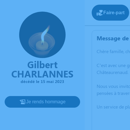
Faire-part
Message de 
Chère famille, c
Gilbert
C’est avec une 
CHARLANNES
Châteaurenaud.
décédé le 15 mai 2023
Nous vous invito
pensées à traver
Je rends hommage
Un service de p