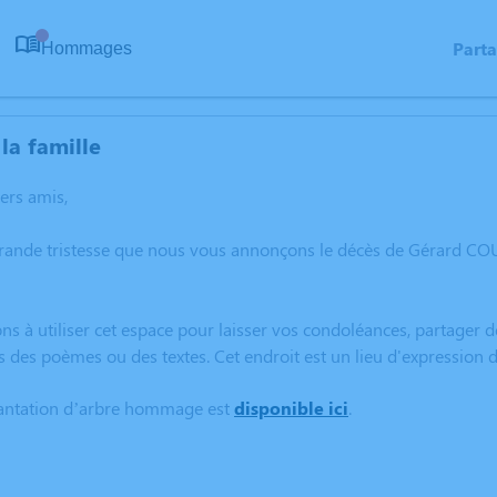
Part
Hommages
0
la famille
hers amis,
grande tristesse que nous vous annonçons le décès de Gérard CO
ns à utiliser cet espace pour laisser vos condoléances, partager
s des poèmes ou des textes. Cet endroit est un lieu d'expressio
lantation d’arbre hommage est
disponible ici
.