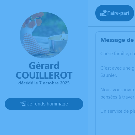
Faire-part
Message de 
Chère famille, c
Gérard
C’est avec une 
COUILLEROT
Saunier.
décédé le 7 octobre 2025
Nous vous invito
pensées à traver
Je rends hommage
Un service de p