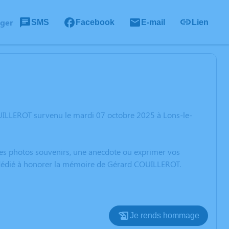
ager
SMS
Facebook
E-mail
Lien
UILLEROT survenu le mardi 07 octobre 2025 à Lons-le-
 des photos souvenirs, une anecdote ou exprimer vos
n dédié à honorer la mémoire de Gérard COUILLEROT.
Je rends hommage