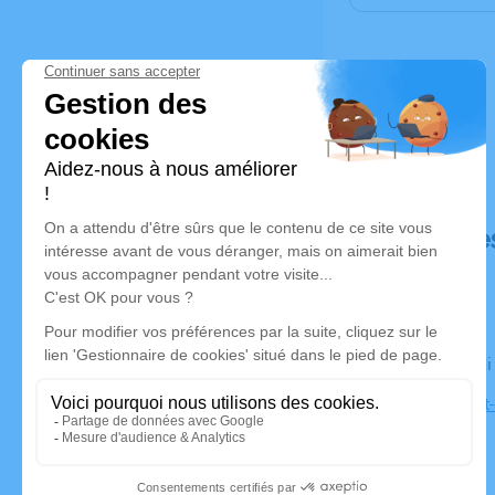
Déroulé de
Le vendred
Eglise Sain
Louhans