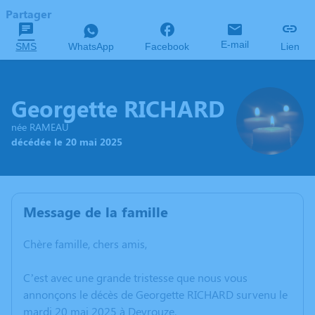
Partager
E-mail
SMS
WhatsApp
Facebook
Lien
Georgette RICHARD
née RAMEAU
décédée le 20 mai 2025
Message de la famille
Chère famille, chers amis,
C’est avec une grande tristesse que nous vous
annonçons le décès de Georgette RICHARD survenu le
mardi 20 mai 2025 à Devrouze.