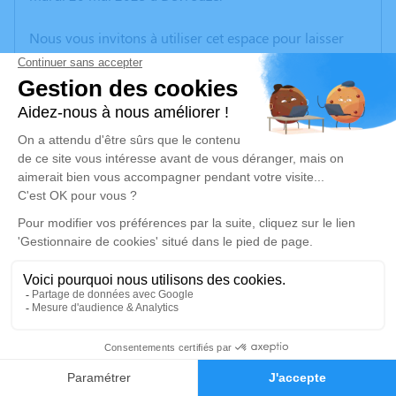
Nous vous invitons à utiliser cet espace pour laisser
vos condoléances, partager des photos souvenirs, une
anecdote ou exprimer vos pensées à travers des
poèmes ou des textes. Cet endroit est un lieu
d'expression dédié à honorer la mémoire de Georgette
RICHARD.
Un service de plantation d’arbre hommage est
disponible ici
.
Je rends hommage
Cérémonie
vendredi 30 mai 2025 à 10h00
3
EGLISE DE DEVROUZE
71330 Devrouze
Faire-part
Hommages