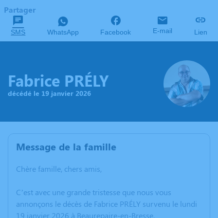
Partager
E-mail
SMS
WhatsApp
Facebook
Lien
Fabrice PRÉLY
décédé le 19 janvier 2026
Message de la famille
Chère famille, chers amis,
C’est avec une grande tristesse que nous vous
annonçons le décès de Fabrice PRÉLY survenu le lundi
19 janvier 2026 à Beaurepaire-en-Bresse.