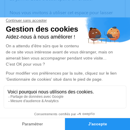
Nous vous invitons à utiliser cet espace pour laisser
vos condoléances, partager des photos souvenirs, une
anecdote ou exprimer vos pensées à travers des
poèmes ou des textes. Cet endroit est un lieu
d'expression dédié à honorer la mémoire de Fabrice
PRÉLY.
Un service de plantation d’arbre hommage est
disponible ici
.
Je rends hommage
Cérémonie
vendredi 30 janvier 2026 à 14h30
16
paroisse de Louhans Eglise
71580 Beaurepaire en Bresse
Faire-part
Hommages