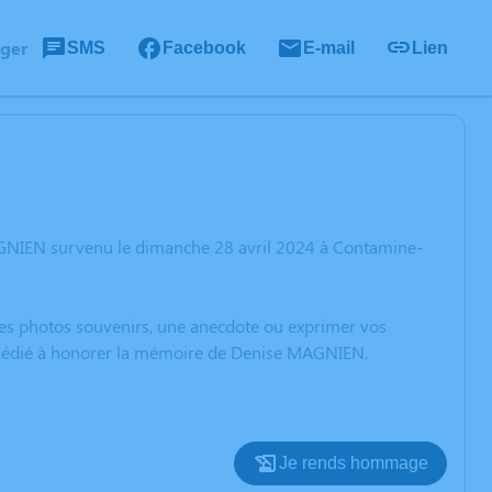
ager
SMS
Facebook
E-mail
Lien
AGNIEN survenu le dimanche 28 avril 2024 à Contamine-
 des photos souvenirs, une anecdote ou exprimer vos
on dédié à honorer la mémoire de Denise MAGNIEN.
Je rends hommage