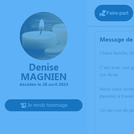
Faire-part
Message de 
Chère famille, c
Denise
C’est avec une 
MAGNIEN
sur-Arve.
décédée le 28 avril 2024
Nous vous invito
pensées à traver
Je rends hommage
Un service de p