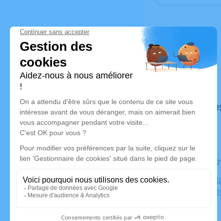
Déroulé de
Le mardi 0
CREMATORI
Schuman, 39