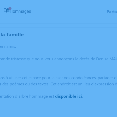
Part
Hommages
0
la famille
hers amis,
grande tristesse que nous vous annonçons le décès de Denise M
ns à utiliser cet espace pour laisser vos condoléances, partager
s des poèmes ou des textes. Cet endroit est un lieu d'expressi
lantation d’arbre hommage est
disponible ici
.