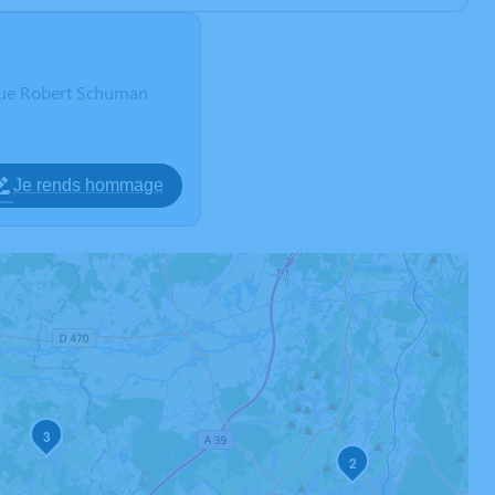
e Robert Schuman
Je rends hommage
3
1
2