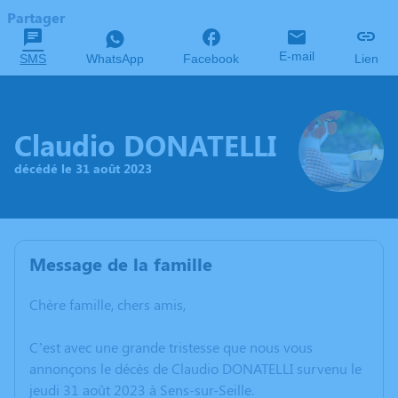
Partager
E-mail
SMS
WhatsApp
Facebook
Lien
Claudio DONATELLI
décédé le 31 août 2023
Message de la famille
Chère famille, chers amis,
C’est avec une grande tristesse que nous vous
annonçons le décès de Claudio DONATELLI survenu le
jeudi 31 août 2023 à Sens-sur-Seille.