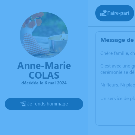
Faire-part
Message de 
Chère famille, c
Anne-Marie
C'est avec une 
COLAS
cérémonie se dér
décédée le 6 mai 2024
Ni fleurs. Ni pla
Un service de p
Je rends hommage