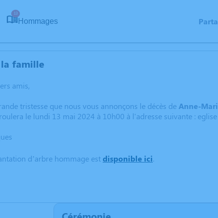
13
Part
Hommages
la famille
hers amis,
grande tristesse que nous vous annonçons le décès de
Anne-Mari
oulera le lundi 13 mai 2024 à 10h00 à l'adresse suivante : eglise
ques
lantation d’arbre hommage est
disponible ici
.
Cérémonie