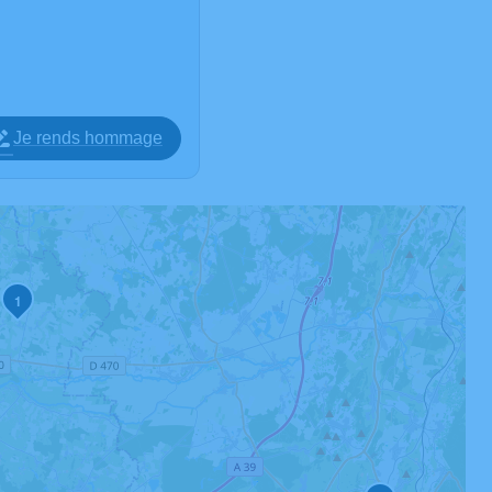
Je rends hommage
1