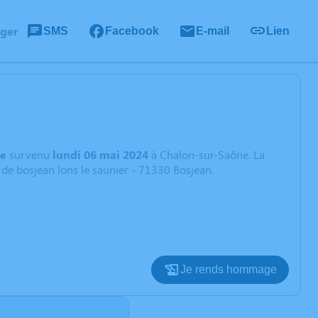
ager
SMS
Facebook
E-mail
Lien
e
survenu
lundi 06 mai 2024
à Chalon-sur-Saône. La
 de bosjean lons le saunier - 71330 Bosjean.
Je rends hommage