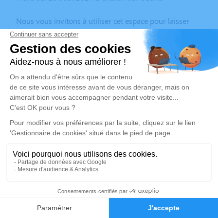
Nous vous invitons à utiliser cet espace pour laisser
vos condoléances, partager des photos souvenirs, une
anecdote ou exprimer vos pensées à travers des
poèmes ou des textes. Cet endroit est un lieu
d'expression dédié à honorer la mémoire d’Ambre
BRULE.
Un service de plantation d’arbre hommage est
disponible ici
.
Je rends hommage
Cérémonie
jeudi 05 septembre 2024 à 14h30
3
sainte Trinitée st germain
71330 St Germain du Bois
Faire-part
Hommages