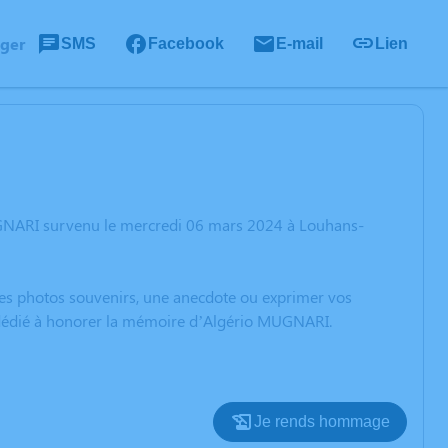
ager
SMS
Facebook
E-mail
Lien
UGNARI survenu le mercredi 06 mars 2024 à Louhans-
 des photos souvenirs, une anecdote ou exprimer vos
n dédié à honorer la mémoire d’Algério MUGNARI.
Je rends hommage