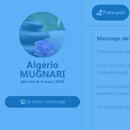
Faire-part
Message de 
Chère famille, c
Algério
C’est avec une 
MUGNARI
Châteaurenaud.
décédé le 6 mars 2024
Nous vous invito
pensées à traver
Je rends hommage
Un service de p