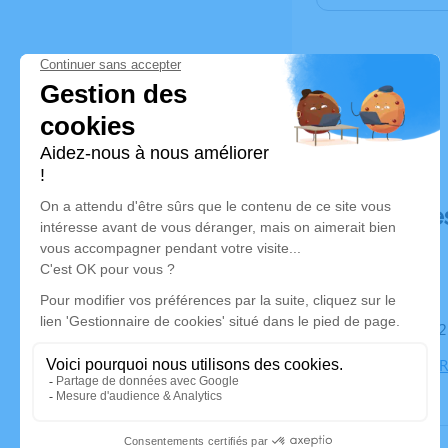
Déroulé de
Le mardi 1
Église 175 R