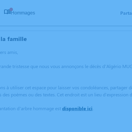
Part
Hommages
0
la famille
hers amis,
grande tristesse que nous vous annonçons le décès d’Algério M
ns à utiliser cet espace pour laisser vos condoléances, partager
s des poèmes ou des textes. Cet endroit est un lieu d'expressio
lantation d’arbre hommage est
disponible ici
.