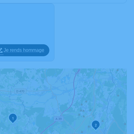
Je rends hommage
1
2